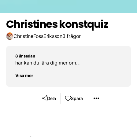
hej
Christines konstquiz
ChristineFossEriksson
3 frågor
8 år sedan
här kan du lära dig mer om...
Visa mer
Dela
Spara