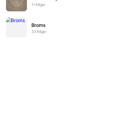
11 frågor
Broms
33 frågor
Användbara småord!
10 frågor
Musikteori I
5 frågor
Påskquiz
10 frågor
if you are a warriors fan