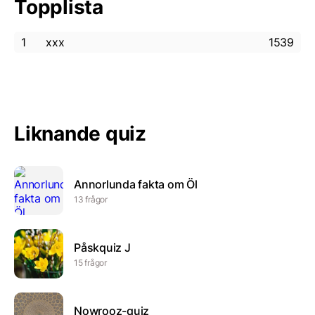
Topplista
1
xxx
1539
Liknande quiz
Annorlunda fakta om Öl
13 frågor
Påskquiz J
15 frågor
Nowrooz-quiz