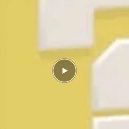
Antal rätt
0/3
Poäng
0
I highscorelistan hamnade du på plats
1/1