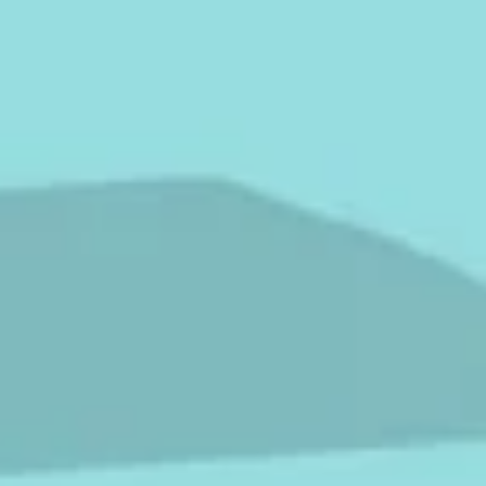
hej
hej
hej
Spara resultat
Utmana en vän