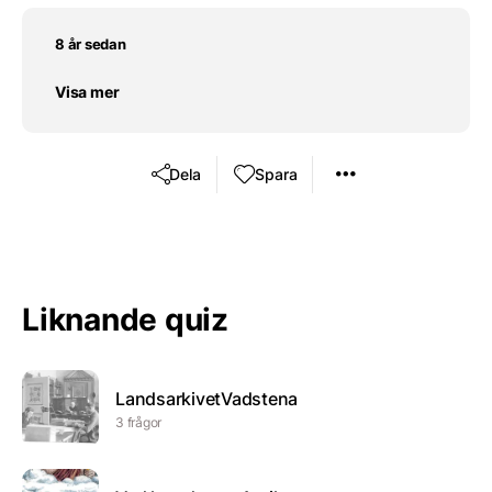
8 år sedan
Visa mer
Dela
Spara
Liknande quiz
LandsarkivetVadstena
3 frågor