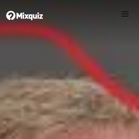
0
0
/4
0
Harrison the Dick
Ditt resultat