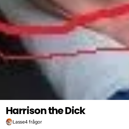
Nej
Hej
Nej
Spara resultat
Utmana en vän
Oj
Harrison the Dick
Lasse
4 frågor