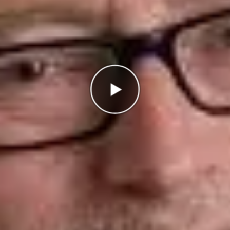
Antal rätt
0/4
Poäng
0
I highscorelistan hamnade du på plats
1