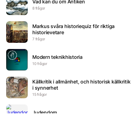
Vad kan du om Antiken
8 frågor
Markus svåra historiequiz för riktiga
historievetare
7 frågor
Modern teknikhistoria
10 frågor
Källkritik i allmänhet, och historisk källkritik
i synnerhet
15 frågor
Judendom
23 frågor