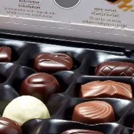
g
I highscorelistan hamnade du på plats
1