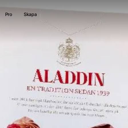
Pro
Skapa
108_v1
tt resultat