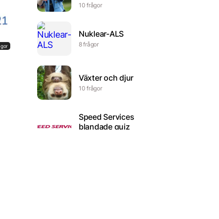
10 frågor
Nuklear-ALS
8 frågor
ågor
Växter och djur
10 frågor
Speed Services
blandade quiz
22 frågor
ågor
Grönsaker
25 frågor
Utdelningsaktier Quiz