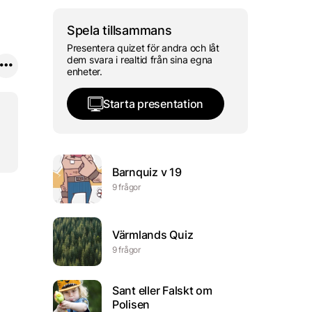
Spela tillsammans
Presentera quizet för andra och låt
dem svara i realtid från sina egna
enheter.
Starta presentation
Barnquiz v 19
9 frågor
Värmlands Quiz
9 frågor
Sant eller Falskt om
Polisen