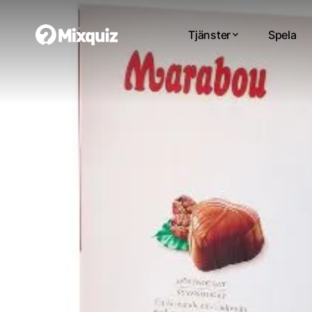
Tjänster
Spela
0
0
/3
0
jul2
Di