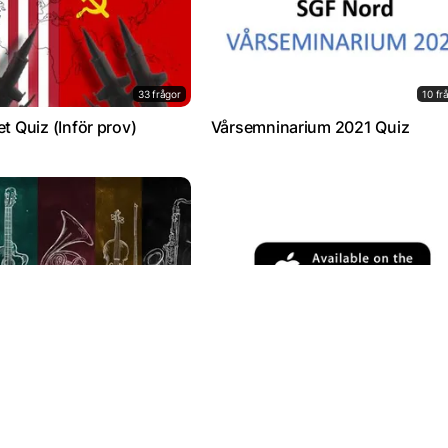
33 frågor
10 fr
et Quiz (Inför prov)
Vårsemninarium 2021 Quiz
5 frågor
14 fr
oria Populärmusiken
Nationalekonomi