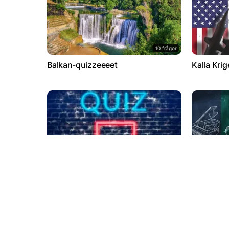
10 frågor
Balkan-quizzeeeet
Kalla Krig
9 frågor
Royalquiz
Musikhist