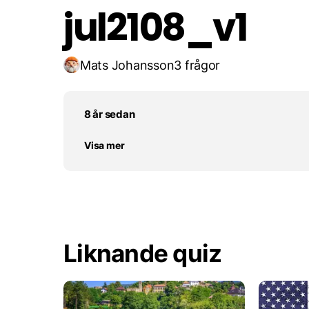
jul2108_v1
Mats Johansson
3 frågor
8 år sedan
Visa mer
Liknande quiz