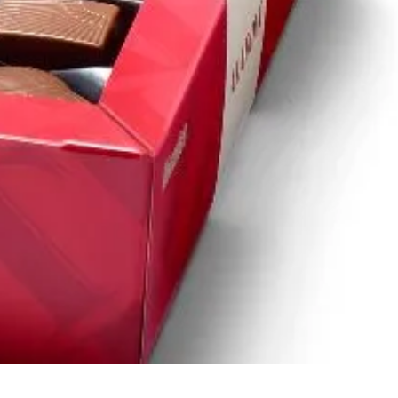
1921
1907