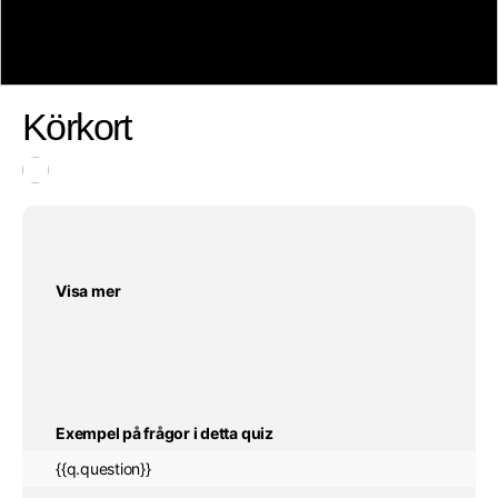
{{obj.alt}}
Körkort
Visa mer
Exempel på frågor i detta quiz
{{q.question}}