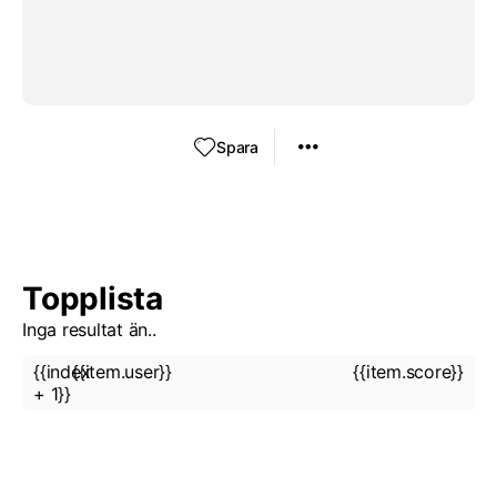
Spara
Topplista
Inga resultat än..
{{index
{{item.user}}
{{item.score}}
+ 1}}