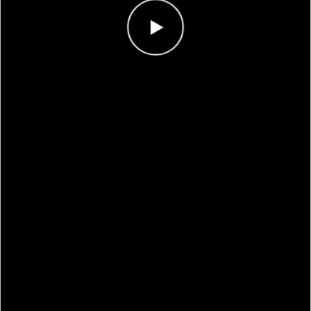
Visa
Spara
Utmana en
svar
resultat
vän
Spara resultat.
Spara
Tillbaka