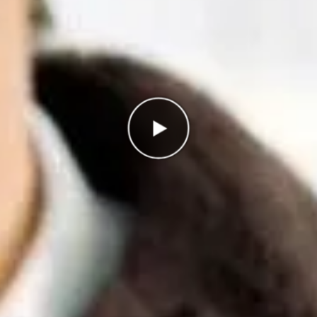
Antal rätt
0/3
Poäng
0
I highscorelistan hamnade du på plats
1