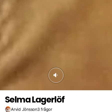
1758
1858
1958
Spara resultat
Utmana en vän
1658
Selma Lagerlöf
Arvid Jönsson
3 frågor