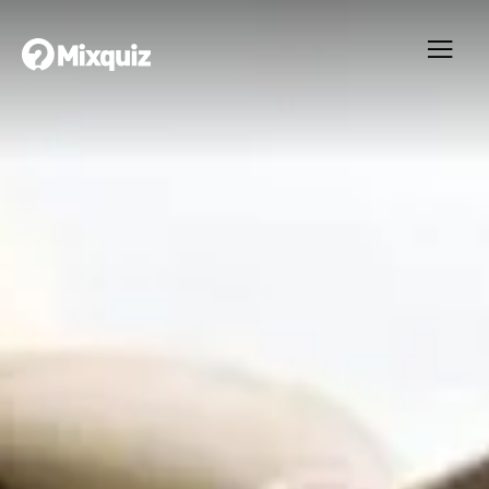
0
0
/3
0
Selma Lagerlöf
Ditt resultat