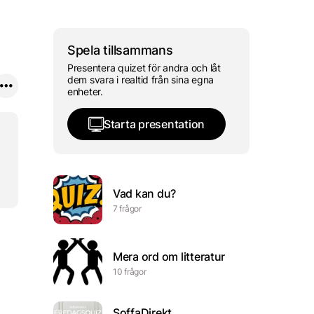
Spela tillsammans
Presentera quizet för andra och låt
dem svara i realtid från sina egna
enheter.
Starta presentation
Vad kan du?
7 frågor
Mera ord om litteratur
10 frågor
SoffaDirekt