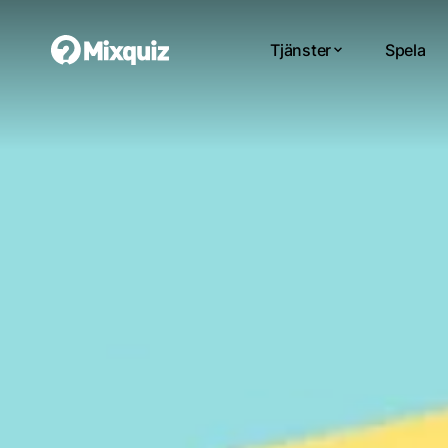
Tjänster
Spela
0
0
/3
0
Tes
Di