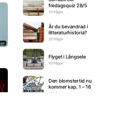
fredagsquiz 28/5
10 frågor
Är du bevandrad i
litteraturhistoria?
20 frågor
ågor
Flyget i Långsele
10 frågor
Den blomstertid nu
kommer kap. 1 – 16
18 frågor
ågor
80-talet: fotboll
12 frågor