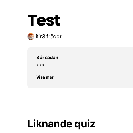
Test
litir
3 frågor
8 år sedan
xxx
Visa mer
Liknande quiz