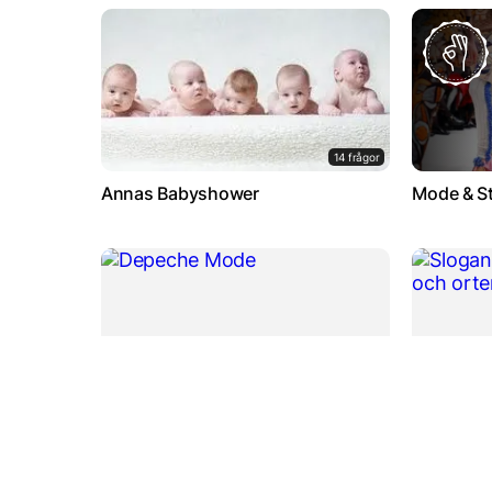
14 frågor
Annas Babyshower
Mode & St
3 frågor
Slogans…
Depeche Mode
2018)