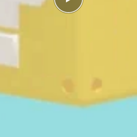
g
I highscorelistan hamnade du på plats
1