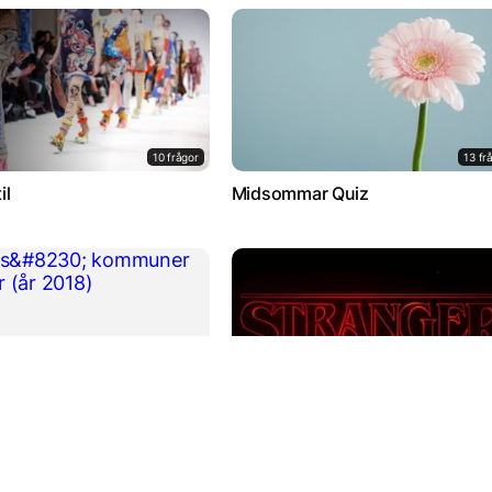
10 frågor
13 fr
il
Midsommar Quiz
10 frågor
10 fr
 kommuner och orter (år
Hur mycket kan du om Stranger
Things?