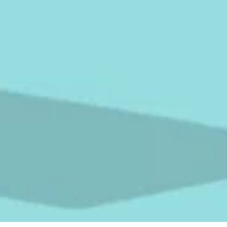
Spara resultat
Utmana en vän