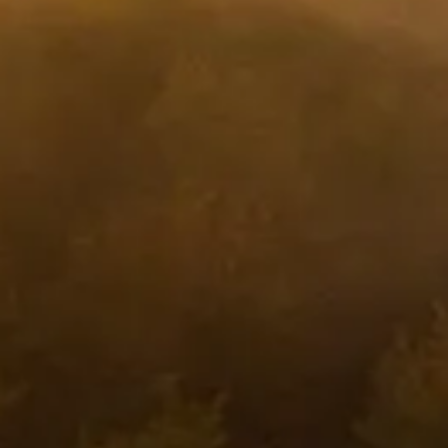
Drönaren dör och blixten leder vidare till den som flyger!
Drönaren dör direkt och faller till marken
Ingenting, det är bara att flyga vidare!