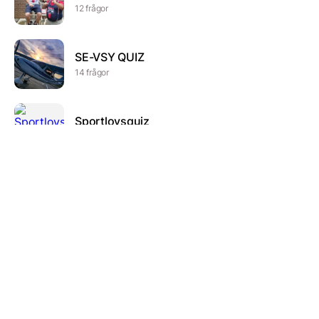
12 frågor
SE-VSY QUIZ
14 frågor
Sportlovsquiz
9 frågor
Duktiga ryttare
8 frågor
Moppe quiz
63 frågor
Hur bra är du på sport, träning och hälsa?