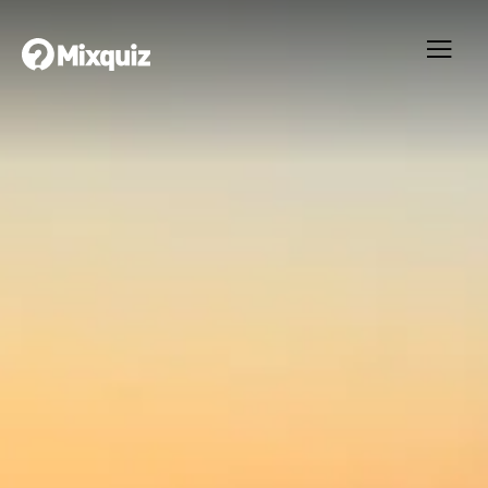
0
0
/6
Drönare Quiz
Ditt resultat