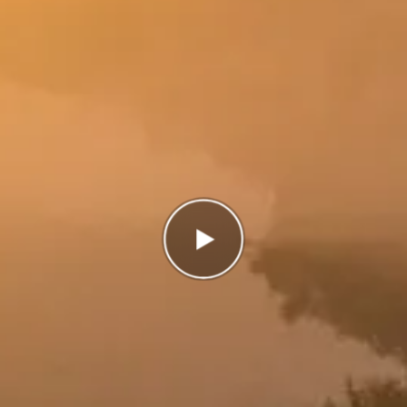
Antal rätt
0/6
Poäng
0
I highscorelistan hamnade du på plats
5/5