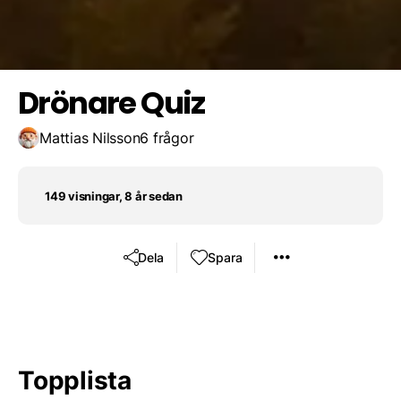
Spara resultat
Utmana en vän
Man tappar tillfällig kontakt några sekunder
Drönare Quiz
Mattias Nilsson
6 frågor
149 visningar, 8 år sedan
Dela
Spara
Topplista