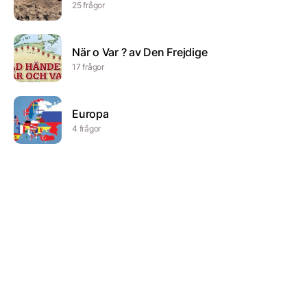
25 frågor
När o Var ? av Den Frejdige
17 frågor
Europa
4 frågor
AVFALL
14 frågor
Leonore del 1
10 frågor
meckets bästa vasatid frågor