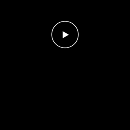
Antal rätt
0/1
Poäng
0
I highscorelistan hamnade du på plats
1