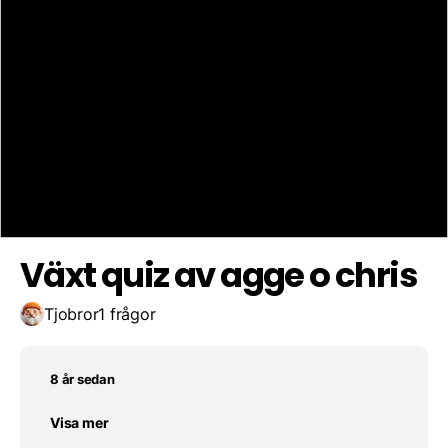
Nej
Kuk
Fiskar är bra
Spara resultat
Utmana en vän
Ja tyvärr
Växt quiz av agge o chris
Tjobror
1 frågor
8 år sedan
Visa mer