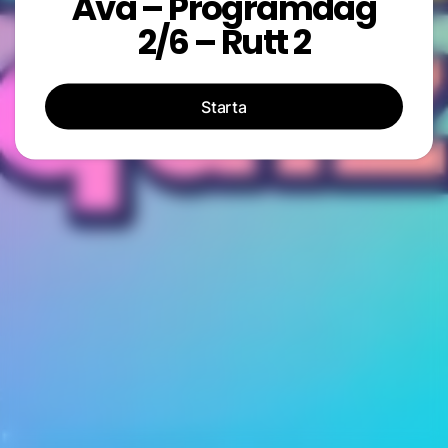
Åva – Programdag
2/6 – Rutt 2
Starta