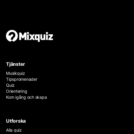
Gör en egen tipspromenad
Det är enkelt och gratis!
Tjänster
Musikquiz
Tipspromenader
Quiz
Orientering
Kom igång och skapa
Utforska
Alla quiz