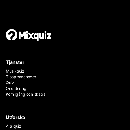
Gör en egen tipspromenad
Det är enkelt och gratis!
Tjänster
Musikquiz
Tipspromenader
Quiz
Orientering
Kom igång och skapa
Utforska
Alla quiz