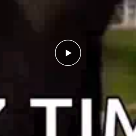
Antal rätt
0/41
Poäng
0
I highscorelistan hamnade du på plats
1