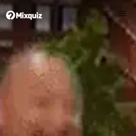
0
0
/41
0
What will you choose
Ditt resultat