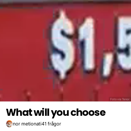
6
5
7
Spara resultat
Utmana en vän
8
Foto via Tenor
What will you choose
nor metionati
41 frågor