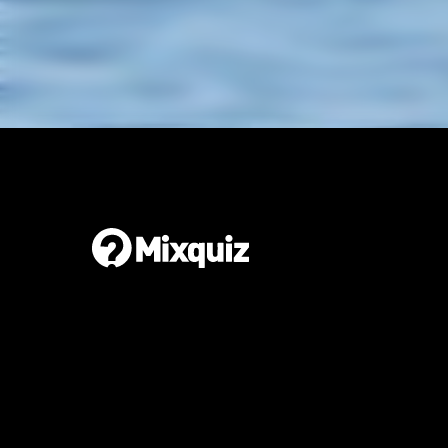
Gör en egen tipspromenad
Det är enkelt och gratis!