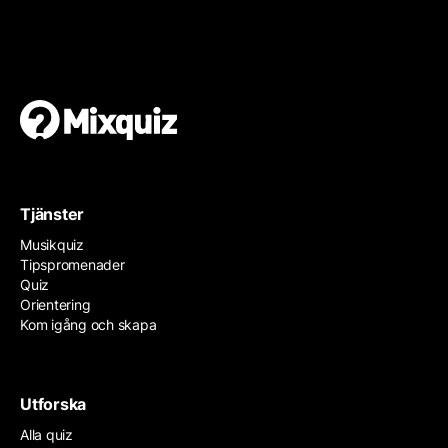
Gör en egen tipspromenad
Det är enkelt och gratis!
Tjänster
Musikquiz
Tipspromenader
Quiz
Orientering
Kom igång och skapa
Utforska
Alla quiz