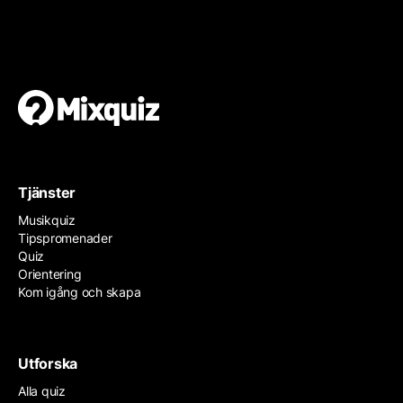
Gör en egen tipspromenad
Det är enkelt och gratis!
Tjänster
Musikquiz
Tipspromenader
Quiz
Orientering
Kom igång och skapa
Utforska
Alla quiz