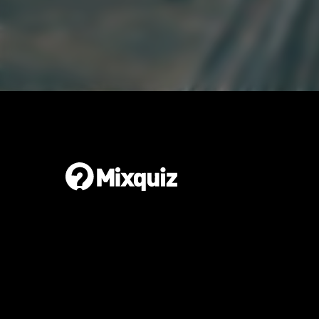
Gör en egen tipspromenad
Det är enkelt och gratis!