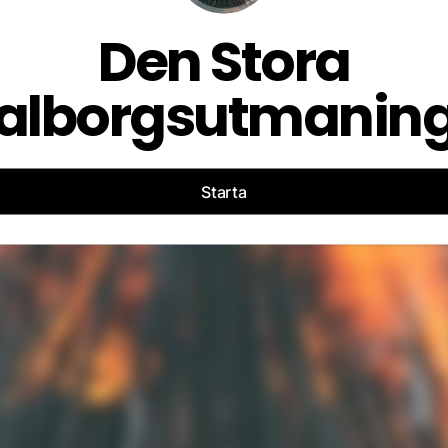
Den Stora
alborgsutmanin
Starta