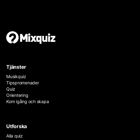
Gör en egen tipspromenad
Det är enkelt och gratis!
Tjänster
Musikquiz
Tipspromenader
Quiz
Orientering
Kom igång och skapa
Utforska
Alla quiz