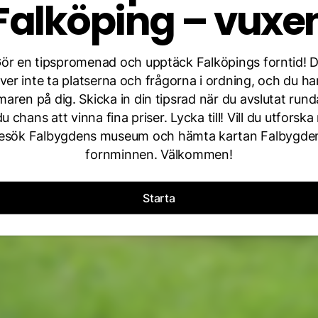
Falköping – vuxe
ör en tipspromenad och upptäck Falköpings forntid! 
er inte ta platserna och frågorna i ordning, och du ha
aren på dig. Skicka in din tipsrad när du avslutat rund
u chans att vinna fina priser. Lycka till! Vill du utforsk
esök Falbygdens museum och hämta kartan Falbygde
fornminnen. Välkommen!
Starta