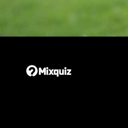
Gör en egen tipspromenad
Det är enkelt och gratis!