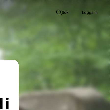
Sök
Logga in
 i