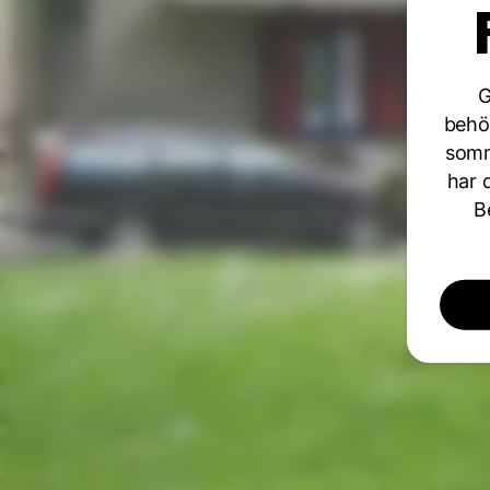
G
behöv
somm
har d
B