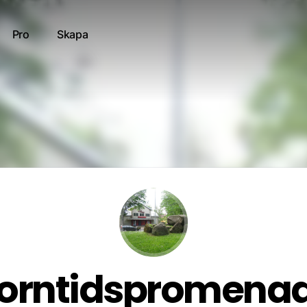
Pro
Skapa
orntidspromenad