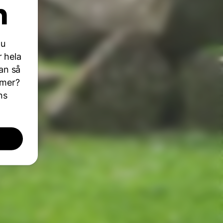
n
Du
r hela
an så
a mer?
ns