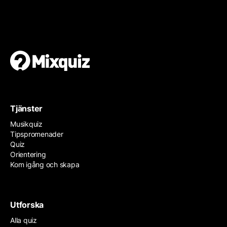
Gör en egen tipspromenad
Det är enkelt och gratis!
Tjänster
Musikquiz
Tipspromenader
Quiz
Orientering
Kom igång och skapa
Utforska
Alla quiz