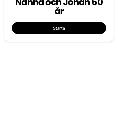
Nanna och Johan 50
år
Starta