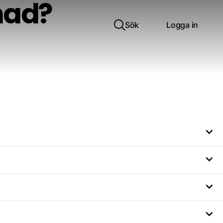
nad?
Sök
Logga in