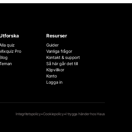
Utforska
Resurser
Alla quiz
Guider
Mixquiz Pro
Vanliga frågor
Blog
Kontakt & support
Teman
Så här går det till
Köpvillkor
Konto
Logga in
Integritetspolicy
•
Cookiepolicy
•
I trygga händer hos
Haus