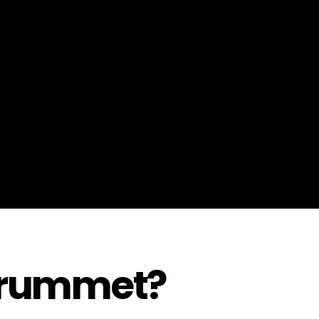
Sök
Logga in
srummet?