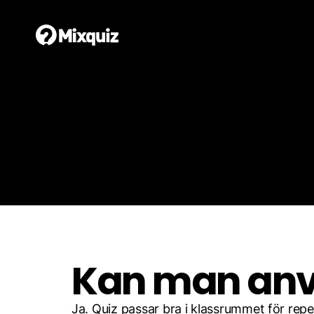
Tjänster
Spela
Kan man anv
Ja. Quiz passar bra i klassrummet för rep