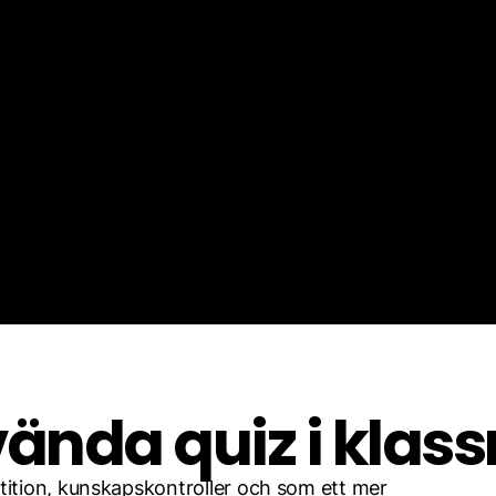
Pro
Skapa
ända quiz i klas
etition, kunskapskontroller och som ett mer