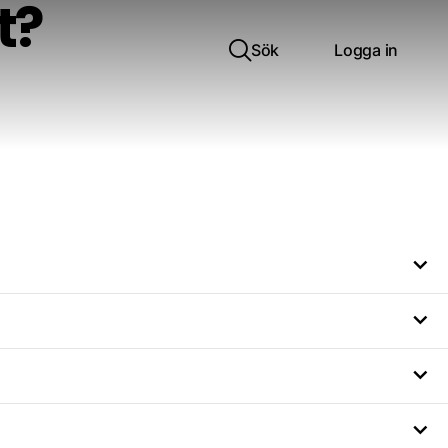
t?
Sök
Logga in