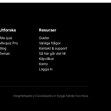
Utforska
Resurser
Alla quiz
Guider
Mixquiz Pro
Vanliga frågor
Blog
Kontakt & support
Teman
Så här går det till
Köpvillkor
Konto
Logga in
Integritetspolicy
•
Cookiepolicy
•
I trygga händer hos
Haus