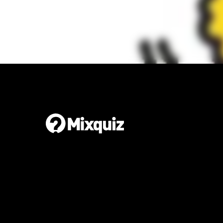
Gör din egen orientering
Det är enkelt och gratis!