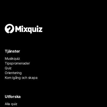
Gör en egen tipspromenad
Det är enkelt och gratis!
Tjänster
Musikquiz
Tipspromenader
Quiz
Orientering
Kom igång och skapa
Utforska
Alla quiz