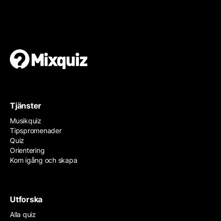
Gör en egen tipspromenad
Det är enkelt och gratis!
Tjänster
Musikquiz
Tipspromenader
Quiz
Orientering
Kom igång och skapa
Utforska
Alla quiz