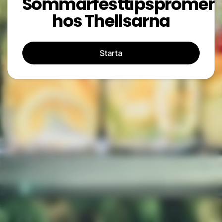
Sommarfesttipspromen
hos Thellsarna
Starta