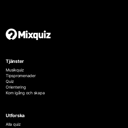
Gör en egen tipspromenad
Det är enkelt och gratis!
Tjänster
Musikquiz
Tipspromenader
Quiz
Orientering
Kom igång och skapa
Utforska
Alla quiz