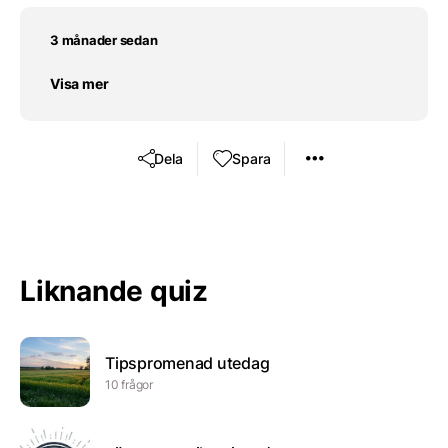
3 månader sedan
Visa mer
Dela
Spara
Liknande quiz
Tipspromenad utedag
10 frågor