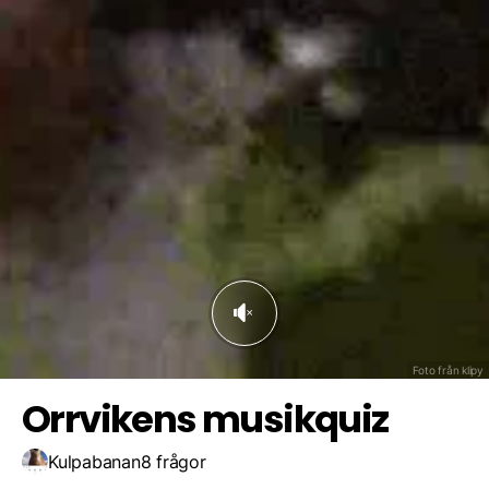
2016
2015
Spara resultat
Utmana en vän
2017
Foto från klipy
Orrvikens musikquiz
Kulpabanan
8 frågor