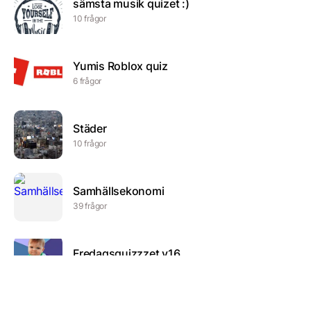
sämsta musik quizet :)
10 frågor
Yumis Roblox quiz
6 frågor
Städer
10 frågor
Samhällsekonomi
39 frågor
Fredagsquizzzet v16
10 frågor