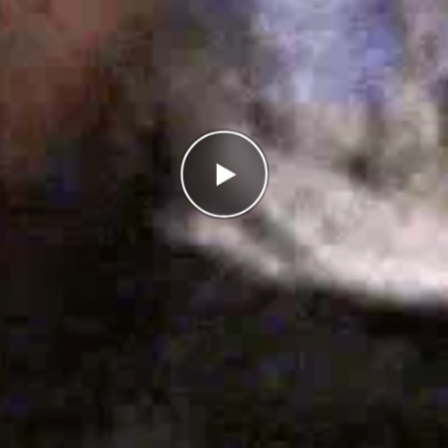
Antal rätt
0/8
Poäng
0
I highscorelistan hamnade du på plats
1