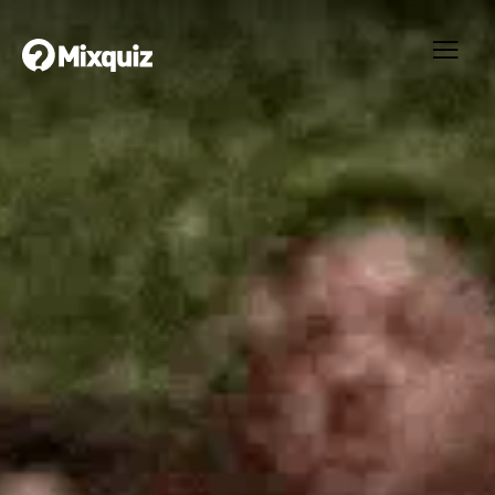
0
0
/8
0
Orrvikens musikquiz
Ditt resultat