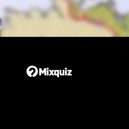
Gör en egen tipspromenad
Det är enkelt och gratis!