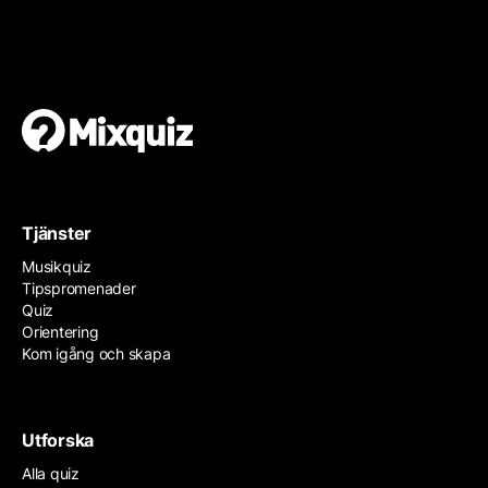
Gör en egen tipspromenad
Det är enkelt och gratis!
Tjänster
Musikquiz
Tipspromenader
Quiz
Orientering
Kom igång och skapa
Utforska
Alla quiz