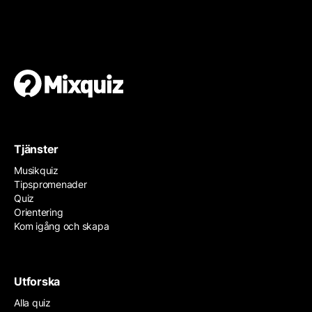
Gör en egen tipspromenad
Det är enkelt och gratis!
Tjänster
Musikquiz
Tipspromenader
Quiz
Orientering
Kom igång och skapa
Utforska
Alla quiz