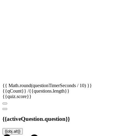
{{ Math.round(questionTimerSeconds / 10) }}
{{qCount}}
/{{questions.length}}
{{quiz.score}}
{{activeQuestion.question}}
{{obj.alt}}