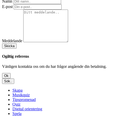
Namn
E-post
Meddelande
Skicka
Ogiltig referens
Vänligen kontakta oss om du har frågor angående din betalning.
Ok
Sök..
Skapa
Musikquiz
Tipspromenad
Quiz
Digital orientering
Spela