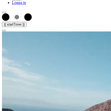
Logga in
{{ startTimer }}