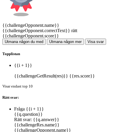
{{challengeOpponent.name}}
{{challengeOpponent.correctText}} rätt
{{challengeOpponent.score}}
Utmana någon du med
Utmana någon mer
Visa svar
Topplistan
{{i + 1}}
{{challengeGetResult(res)}}
{{res.score}}
Visar endast top 10
Rätt svar:
Fråga {{i + 1}}
{{q.question}}
Rätt svar:
{{q.answer}}
{{challengeRes.name}}
{{challengeOpponent.name}}