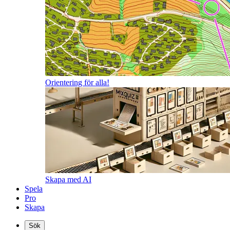
Orientering för alla!
Skapa med AI
Spela
Pro
Skapa
Sök