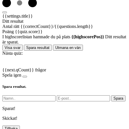
{{settings.title}}
Ditt resultat
Antal rätt
{{correctCount}}/{{questions.length}}
Poäng
{{quiz.score}}
I highscorelistan hamnade du på plats
{{highscorePos}}
Ditt resultat
är sparat.
Visa svar
Spara resultat
Utmana en vän
Nästa quiz:
{{next.qCount}} frågor
Spela igen
Spara resultat.
Spara
Sparat!
Skickat!
Tillbaka