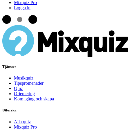
Mixquiz Pro
Logga in
Tjänster
Musikquiz
Tipspromenader
Quiz
Orientering
Kom igång och skapa
Utforska
Alla quiz
Mixquiz Pro