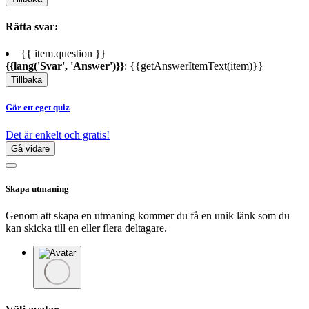
Rätta svar:
{{ item.question }}
{{lang('Svar', 'Answer')}}
: {{getAnswerItemText(item)}}
Tillbaka
Gör ett eget quiz
Det är enkelt och gratis!
Gå vidare
Skapa utmaning
Genom att skapa en utmaning kommer du få en unik länk som du
kan skicka till en eller flera deltagare.