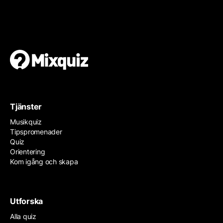
Gör en egen tipspromenad
Det är enkelt och gratis!
Tjänster
Musikquiz
Tipspromenader
Quiz
Orientering
Kom igång och skapa
Utforska
Alla quiz