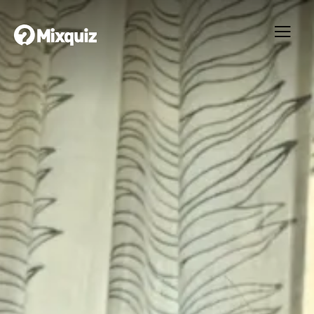
0
0
/10
0
Superfestquiz
Ditt resultat