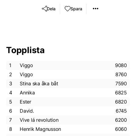
Dela
Spara
Topplista
1
Viggo
9080
2
Viggo
8760
3
Stina ska åka båt
7590
4
Annika
6825
5
Ester
6820
6
David.
6745
7
Vive lá revolution
6200
8
Henrik Magnusson
6060