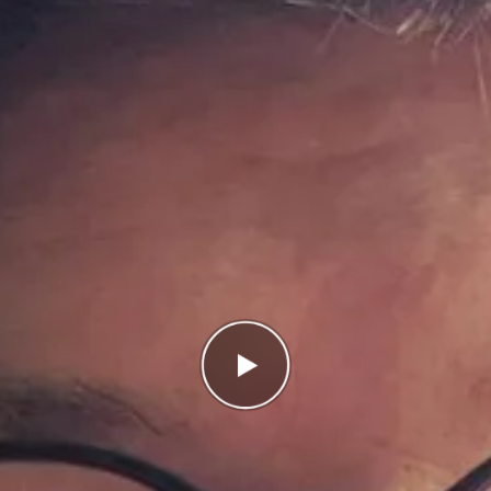
Antal rätt
0/10
Poäng
0
I highscorelistan hamnade du på plats
20/20