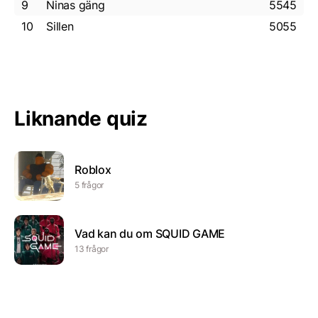
9
Ninas gäng
5545
10
Sillen
5055
Liknande quiz
Roblox
5 frågor
Vad kan du om SQUID GAME
13 frågor
Fredag v.6
15 frågor