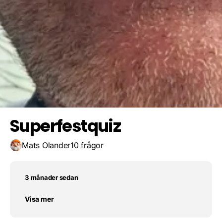
34 år
Ingen vet hans riktiga ålder
Spara resultat
Utmana en vän
32 år
Superfestquiz
Mats Olander
10 frågor
3 månader sedan
Visa mer