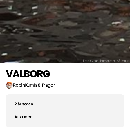
Värme
Eld?
Dagen då häxjakten inleds
Spara resultat
Utmana en vän
Våren
Foto av fuckingmanatee på
Imgur
VALBORG
RobinKumla
8 frågor
2 år sedan
Visa mer