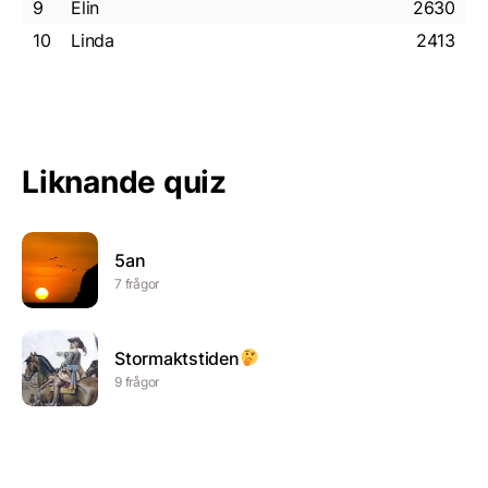
9
Elin
2630
10
Linda
2413
Liknande quiz
5an
7 frågor
Stormaktstiden
9 frågor
Mateview GT
5 frågor