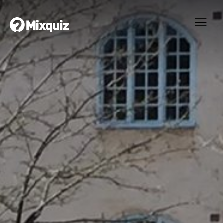
0
0
/8
0
VALBORG
Ditt resultat