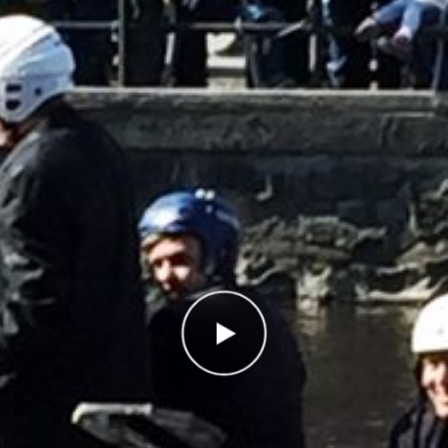
Antal rätt
0/8
Poäng
0
I highscorelistan hamnade du på plats
11/11