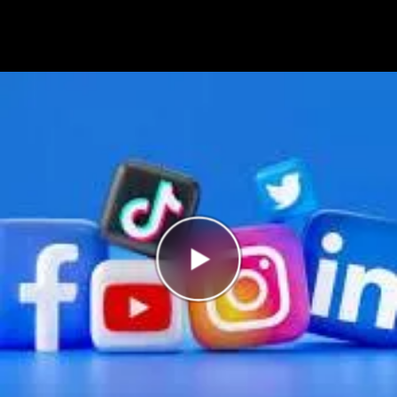
Antal rätt
0/5
Poäng
0
I highscorelistan hamnade du på plats
6/6