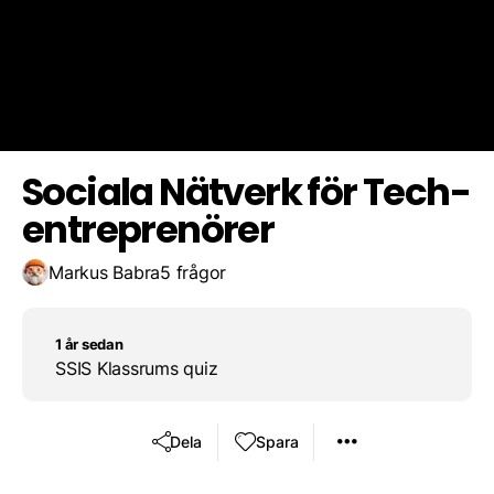
Alla andra alternativ är rätt
Spara resultat
Utmana en vän
Föra dialog med en målgrupp
Sociala Nätverk för Tech-
entreprenörer
Markus Babra
5 frågor
1 år sedan
SSIS Klassrums quiz
Dela
Spara