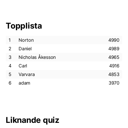
Topplista
1
Norton
4990
2
Daniel
4989
3
Nicholas Åkesson
4965
4
Carl
4916
5
Varvara
4853
6
adam
3970
Liknande quiz