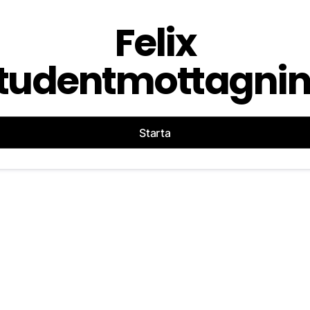
Felix
tudentmottagni
Starta