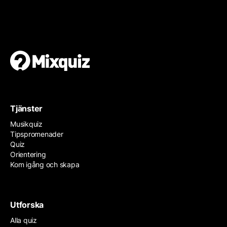
Gör en egen tipspromenad
Det är enkelt och gratis!
Tjänster
Musikquiz
Tipspromenader
Quiz
Orientering
Kom igång och skapa
Utforska
Alla quiz