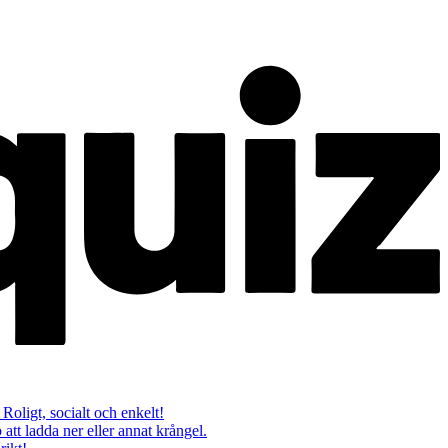
 Roligt, socialt och enkelt!
att ladda ner eller annat krångel.