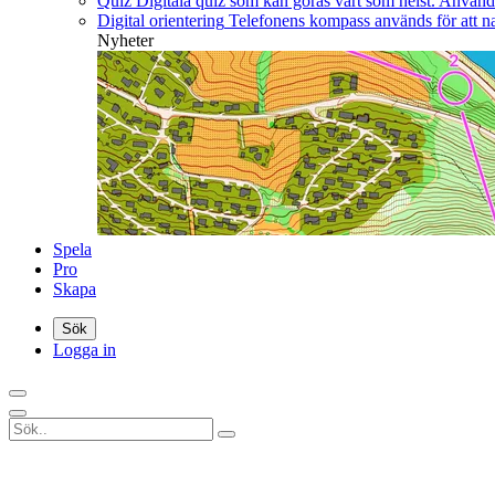
Quiz
Digitala quiz som kan göras vart som helst. Använd b
Digital orientering
Telefonens kompass används för att nav
Nyheter
Spela
Pro
Skapa
Sök
Logga in
{{endBannerTitle}}
Det är enkelt och gratis!