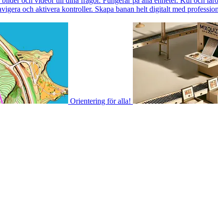
ilder och videor till dina frågor. Fungerar på alla enheter. Kul och läro
igera och aktivera kontroller. Skapa banan helt digitalt med professione
Orientering för alla!