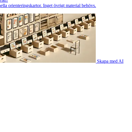
rikt!
lla orienteringskartor. Inget övrigt material behövs.
Skapa med AI