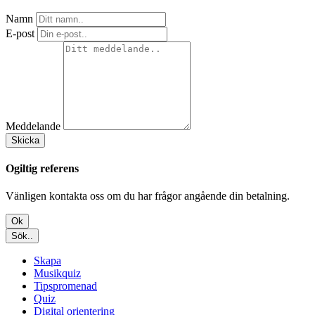
Namn
E-post
Meddelande
Skicka
Ogiltig referens
Vänligen kontakta oss om du har frågor angående din betalning.
Ok
Sök..
Skapa
Musikquiz
Tipspromenad
Quiz
Digital orientering