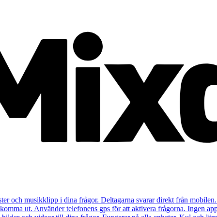
ister och musikklipp i dina frågor. Deltagarna svarar direkt från mobilen.
t komma ut. Använder telefonens gps för att aktivera frågorna. Ingen app 