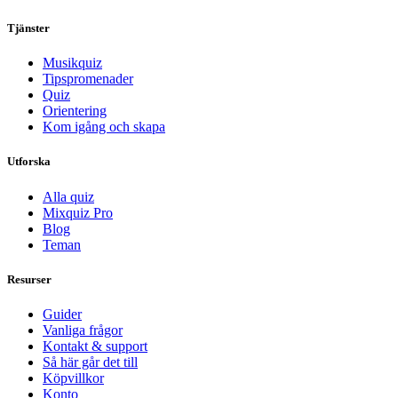
Tjänster
Musikquiz
Tipspromenader
Quiz
Orientering
Kom igång och skapa
Utforska
Alla quiz
Mixquiz Pro
Blog
Teman
Resurser
Guider
Vanliga frågor
Kontakt & support
Så här går det till
Köpvillkor
Konto