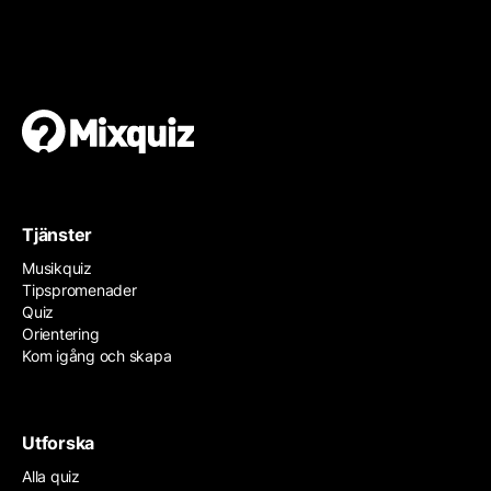
Gör en egen tipspromenad
Det är enkelt och gratis!
Tjänster
Musikquiz
Tipspromenader
Quiz
Orientering
Kom igång och skapa
Utforska
Alla quiz