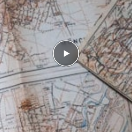
Antal rätt
0/19
Poäng
0
I highscorelistan hamnade du på plats
1