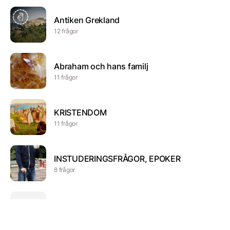
Antiken Grekland
12 frågor
Abraham och hans familj
11 frågor
KRISTENDOM
11 frågor
INSTUDERINGSFRÅGOR, EPOKER
8 frågor
VärldsreligionernaXXX
34 frågor