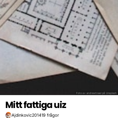
Ej sann
Bla bla
Hittar på
Spara resultat
Utmana en vän
Bygger på hans berättelser, uppstå hjälte,överdrivet, ej san
Foto av andrewtneel på
Unsplash
Mitt fattiga uiz
Ajdinkovic2014
19 frågor