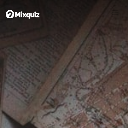
0
0
/19
0
Mitt fattiga uiz
Ditt resultat