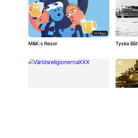
14 frågor
M&K:s Resor
Tyska Bå
34 frågor
VärldsreligionernaXXX
Världskri