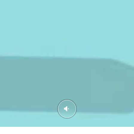
Spara resultat
Utmana en vän
rström
gen
Sv