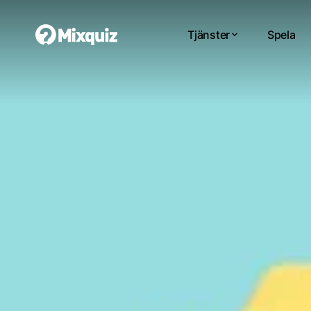
Tjänster
Spela
0
0
/12
0
562
Di