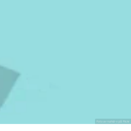
Björn Skifs
ante Thuresson
Foto av nahid-v på
Flickr