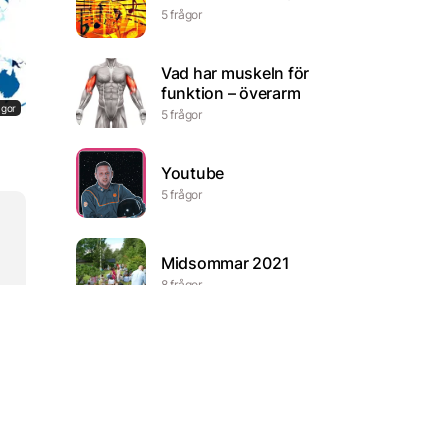
5 frågor
Vad har muskeln för
funktion – överarm
ågor
5 frågor
Youtube
5 frågor
Midsommar 2021
8 frågor
ågor
Första världskriget
16 frågor
Den blomstertid nu