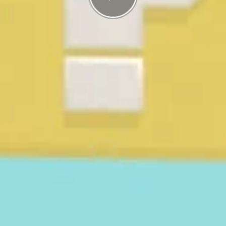
g
I highscorelistan hamnade du på plats
1