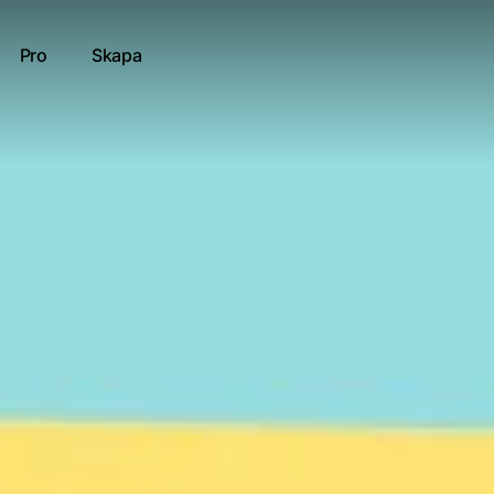
Pro
Skapa
1 Valborg
tt resultat