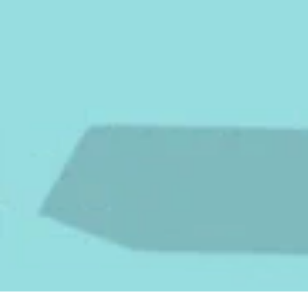
Claes-Göran Hede
Lasse Bergha