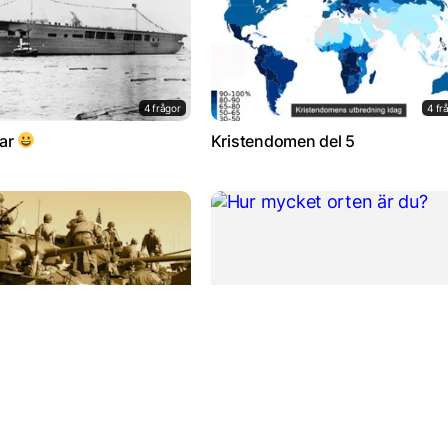
4 frågor
4 fr
tar
Kristendomen del 5
9 frågor
5 fr
gen
Hur mycket orten är du?