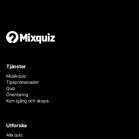
Gör din egen orientering
Det är enkelt och gratis!
Tjänster
Musikquiz
Tipspromenader
Quiz
Orientering
Kom igång och skapa
Utforska
Alla quiz