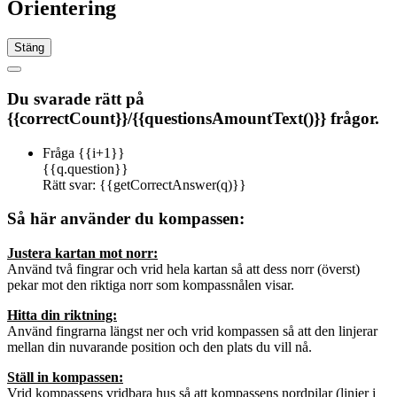
Orientering
Stäng
Du svarade rätt på
{{correctCount}}
/
{{questionsAmountText()}} frågor.
Fråga {{i+1}}
{{q.question}}
Rätt svar:
{{getCorrectAnswer(q)}}
Så här använder du kompassen:
Justera kartan mot norr:
Använd två fingrar och vrid hela kartan så att dess norr (överst)
pekar mot den riktiga norr som kompassnålen visar.
Hitta din riktning:
Använd fingrarna längst ner och vrid kompassen så att den linjerar
mellan din nuvarande position och den plats du vill nå.
Ställ in kompassen:
Vrid kompassens vridbara hus så att kompassens nordpilar (linjer i