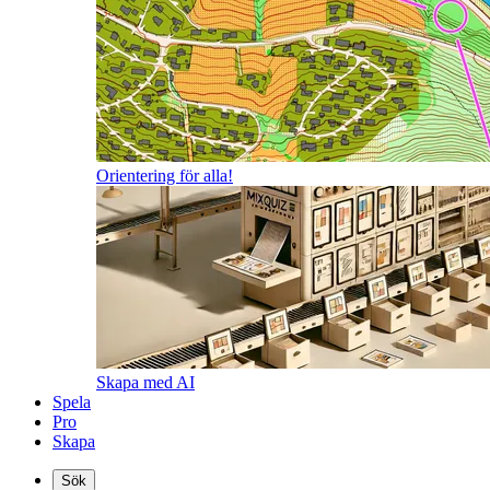
Orientering för alla!
Skapa med AI
Spela
Pro
Skapa
Sök