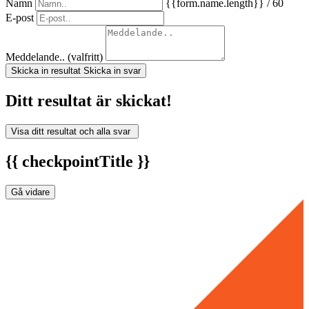
Namn
{{form.name.length}} / 60
E-post
Meddelande.. (valfritt)
Skicka in resultat
Skicka in svar
Ditt resultat är skickat!
Visa ditt resultat och alla svar
{{ checkpointTitle }}
Gå vidare