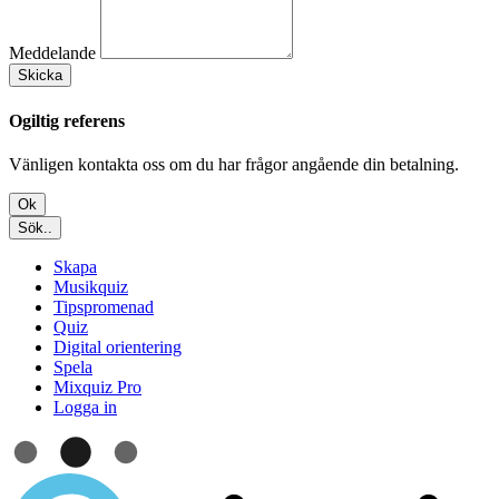
Meddelande
Skicka
Ogiltig referens
Vänligen kontakta oss om du har frågor angående din betalning.
Ok
Sök..
Skapa
Musikquiz
Tipspromenad
Quiz
Digital orientering
Spela
Mixquiz Pro
Logga in