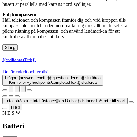
huset) är parallella med kartans nord-sydlinjer.
Följ kompassen:
Håll telefonen och kompassen framför dig och vrid kroppen tills
kompassnålen matchar den nordmarkering du ställt in i huset. Gå i
pilens riktning på kompassen, och använd landmärken för att
kontrollera att du håller rätt kurs.
Stäng
{{endBannerTitle}}
Det är enkelt och gratis!
Frågor
{{answers.length}}
/{{questions.length}}
slutförda
Kontroller
{{checkpointsCompletedText}}
slutförda
Total sträcka:
{{totalDistance}}km
Du har
{{distanceToStart}}
till start
Hjälp
N
E
S
W
Batteri