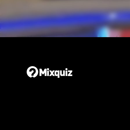
Gör en egen tipspromenad
Det är enkelt och gratis!