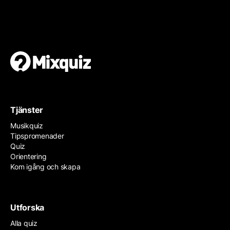
Gör din egen orientering
Det är enkelt och gratis!
Tjänster
Musikquiz
Tipspromenader
Quiz
Orientering
Kom igång och skapa
Utforska
Alla quiz