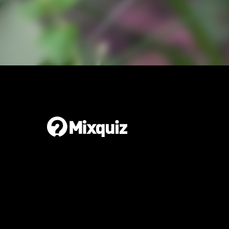
Gör en egen tipspromenad
Det är enkelt och gratis!