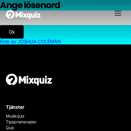
Ange lösenord
Ok
Foto av JOSHUA COLEMAN
Tjänster
Musikquiz
Tipspromenader
Quiz