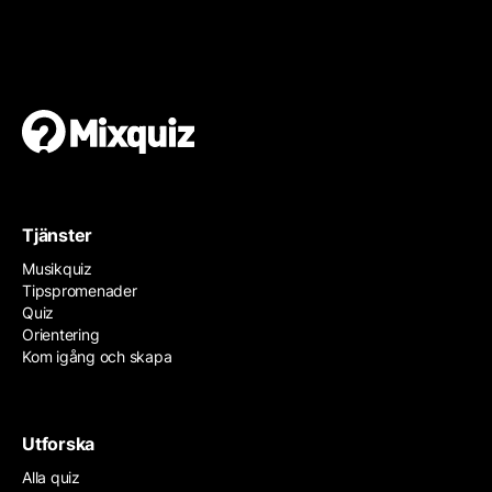
Gör en egen tipspromenad
Det är enkelt och gratis!
Tjänster
Musikquiz
Tipspromenader
Quiz
Orientering
Kom igång och skapa
Utforska
Alla quiz