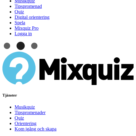
Musikquiz
Tipspromenad
Quiz
Digital orientering
Spela
Mixquiz Pro
Logga in
Tjänster
Musikquiz
Tipspromenader
Quiz
Orientering
Kom igång och skapa