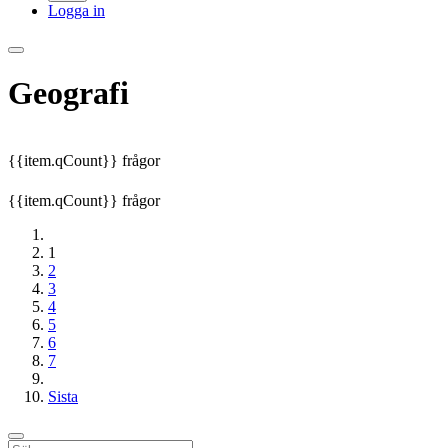
Logga in
Geografi
{{item.qCount}} frågor
{{item.qCount}} frågor
1
2
3
4
5
6
7
Sista