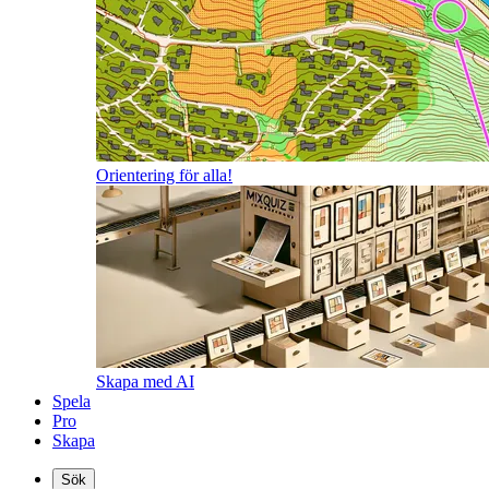
Orientering för alla!
Skapa med AI
Spela
Pro
Skapa
Sök