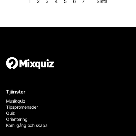
1
2
3
4
5
6
7
Sista
Tjänster
Musikquiz
Tipspromenader
Quiz
Orientering
Kom igång och skapa