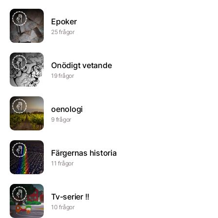
Epoker
25 frågor
Onödigt vetande
19 frågor
oenologi
9 frågor
Färgernas historia
11 frågor
Tv-serier !!
10 frågor