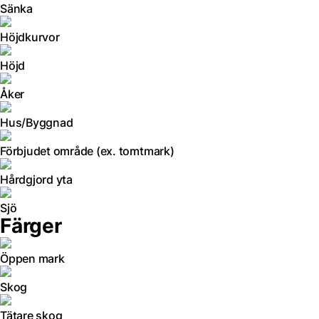
Sänka
Höjdkurvor
Höjd
Åker
Hus/Byggnad
Förbjudet område (ex. tomtmark)
Hårdgjord yta
Sjö
Färger
Öppen mark
Skog
Tätare skog