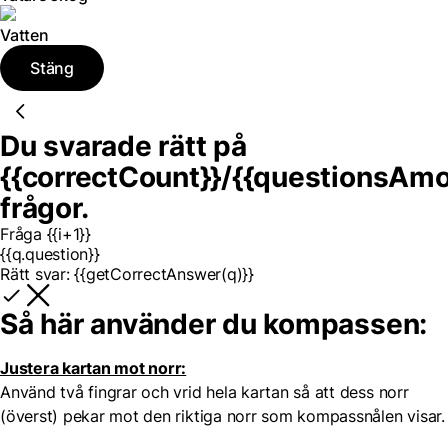
Vatten
Stäng
Du svarade rätt på
{{correctCount}}
/
{{questionsAmo
frågor.
Fråga {{i+1}}
{{q.question}}
Rätt svar:
{{getCorrectAnswer(q)}}
Så här använder du kompassen:
Justera kartan mot norr:
Använd två fingrar och vrid hela kartan så att dess norr
(överst) pekar mot den riktiga norr som kompassnålen visar.