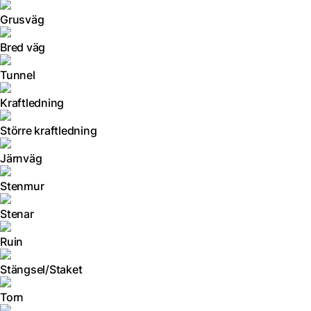
Grusväg
Bred väg
Tunnel
Kraftledning
Större kraftledning
Järnväg
Stenmur
Stenar
Ruin
Stängsel/Staket
Torn