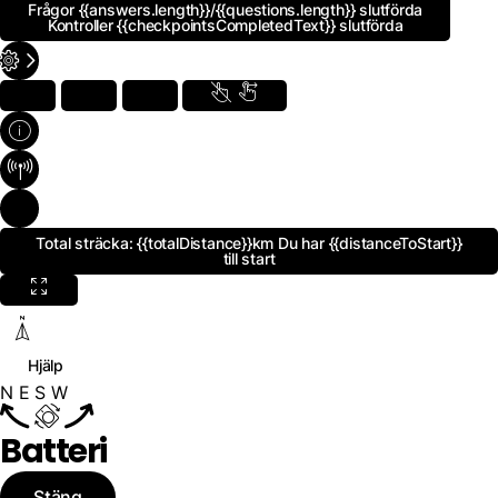
Frågor
{{answers.length}}
/{{questions.length}}
slutförda
Kontroller
{{checkpointsCompletedText}}
slutförda
Total sträcka:
{{totalDistance}}km
Du har
{{distanceToStart}}
till start
Hjälp
N
E
S
W
Batteri
Stäng