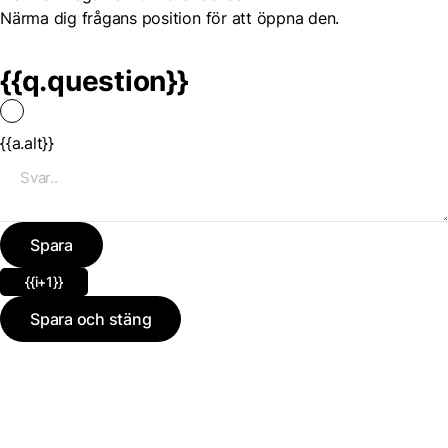
Närma dig frågans position för att öppna den.
{{q.question}}
{{a.alt}}
Spara
{{i+1}}
Spara och stäng